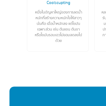
Coolscupting
หนึ่งในปัญหาใหญ่ของการลดน้ำ
หล
หนักที่สร้างความหนักใจให้สาวๆ
รั
นั่นคือ เมื่อน้ำหนักลง แต่ไขมัน
ม
เฉพาะส่วน เช่น ต้นแขน ต้นขา
ปร
หรือไขมันรอบเอวไม่ยอมลดลงไป
กา
ด้วย