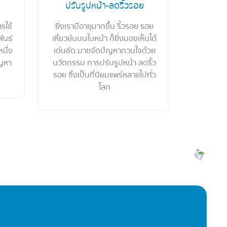
ปรับรูปหน้า-ลดริ้วรอย
รใช้
ยิ่งเรามีอายุมากขึ้น ริ้วรอย รอย
พันธ์
เหี่ยวย่นบนใบหน้า ก็ยิ่งมองเห็นได้
หนึ่ง
เด่นชัด มาขจัดปัญหากวนใจด้วย
ัญหา
นวัตกรรม การปรับรูปหน้า ลดริ้ว
รอย ซึ่งเป็นที่นิยมแพร่หลายไปทั่ว
โลก