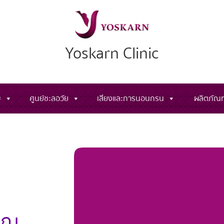
Yoskarn Clinic
ม
ศูนย์ชะลอวัย
เสียงและการนอนกรน
ผลิตภัณท
คุณ