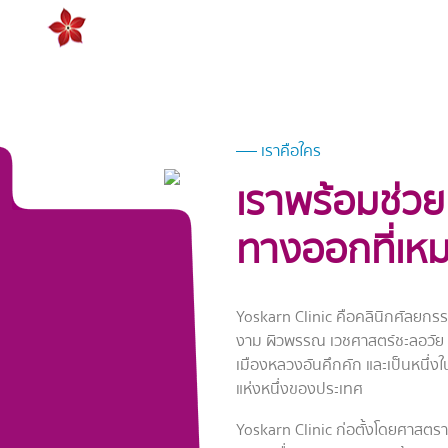
เราคือใคร
เราพร้อมช่ว
ทางออกที่เห
Yoskarn Clinic คือคลินิกศัลยก
งาม ผิวพรรณ เวชศาสตร์ชะลอวัย 
เมืองหลวงอันคึกคัก และเป็นหนึ่งใ
แห่งหนึ่งของประเทศ
Yoskarn Clinic ก่อตั้งโดยศาสตราจา