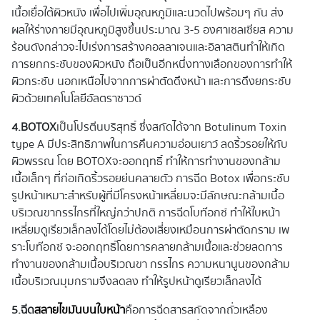
เนื้อเยื่อใต้ผิวหนัง เพื่อไปเพิ่มอุณหภูมิและนวดไปพร้อมๆ กัน ส่ง
ผลให้ร่างกายมีอุณหภูมิสูงขึ้นประมาณ 3-5 องศาเซลเซียส ความ
ร้อนดังกล่าวจะไปเร่งการสร้างคอลลาเจนและอิลาสตินทำให้เกิด
การยกกระชับของผิวหนัง ถือเป็นอีกหนึ่งทางเลือกของการทำให้
ผิวกระชับ นอกเหนือไปจากการผ่าตัดดึงหน้า และการดึงยกระชับ
ผิวด้วยเทคโนโลยีอัลตราซาวด์
4.BOTOX
เป็นโปรตีนบริสุทธิ์ ซึ่งสกัดได้จาก Botulinum Toxin
type A มีประสิทธิภาพในการคืนความอ่อนเยาว์ ลดริ้วรอยให้กับ
ผิวพรรณ โดย BOTOXจะออกฤทธิ์ ทำให้การทำงานของกล้าม
เนื้อเล็กๆ ที่ก่อเกิดริ้วรอยย่นคลายตัว การฉีด Botox เพื่อกระชับ
รูปหน้าเหมาะสำหรับผู้ที่มีโครงหน้าเหลี่ยมจะมีลักษณะกล้ามเนื้อ
บริเวณขากรรไกรที่ใหญ่กว่าปกติ การฉีดโบท๊อกซ์ ทำให้ใบหน้า
เหลี่ยมดูเรียวเล็กลงได้โดยไม่ต้องเสี่ยงเหมือนการผ่าตัดกราม เพ
ราะโบท๊อกซ์ จะออกฤทธิ์โดยการคลายกล้ามเนื้อและช่วยลดการ
ทำงานของกล้ามเนื้อบริเวณขา กรรไกร ความหนานูนของกล้าม
เนื้อบริเวณมุมกรามจึงลดลง ทำให้รูปหน้าดูเรียวเล็กลงได้
5.ฉีด
สลายไขมันบนใบหน้า
คือการฉีดสารสกัดจากถั่วเหลือง