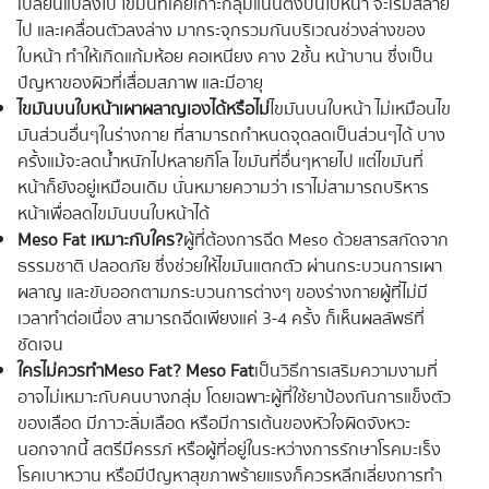
เปลี่ยนแปลงไป ไขมันที่เคยเกาะกลุ่มแน่นตึงบนใบหน้า จะเริ่มสลาย
ไป และเคลื่อนตัวลงล่าง มากระจุกรวมกันบริเวณช่วงล่างของ
ใบหน้า ทำให้เกิดแก้มห้อย คอเหนียง คาง 2ชั้น หน้าบาน ซึ่งเป็น
ปัญหาของผิวที่เสื่อมสภาพ และมีอายุ
ไขมันบนใบหน้าเผาผลาญเองได้หรือไม่
ไขมันบนใบหน้า ไม่เหมือนไข
มันส่วนอื่นๆในร่างกาย ที่สามารถกำหนดจุดลดเป็นส่วนๆได้ บาง
ครั้งแม้จะลดน้ำหนักไปหลายกิโล ไขมันที่อื่นๆหายไป แต่ไขมันที่
หน้าก็ยังอยู่เหมือนเดิม นั่นหมายความว่า เราไม่สามารถบริหาร
หน้าเพื่อลดไขมันบนใบหน้าได้
Meso Fat เหมาะกับใคร?
ผู้ที่ต้องการฉีด Meso ด้วยสารสกัดจาก
ธรรมชาติ ปลอดภัย ซึ่งช่วยให้ไขมันแตกตัว ผ่านกระบวนการเผา
ผลาญ และขับออกตามกระบวนการต่างๆ ของร่างกายผู้ที่ไม่มี
เวลาทำต่อเนื่อง สามารถฉีดเพียงแค่ 3-4 ครั้ง ก็เห็นผลลัพธ์ที่
ชัดเจน
ใครไม่ควรทำMeso Fat? Meso Fat
เป็นวิธีการเสริมความงามที่
อาจไม่เหมาะกับคนบางกลุ่ม โดยเฉพาะผู้ที่ใช้ยาป้องกันการแข็งตัว
ของเลือด มีภาวะลิ่มเลือด หรือมีการเต้นของหัวใจผิดจังหวะ
นอกจากนี้ สตรีมีครรภ์ หรือผู้ที่อยู่ในระหว่างการรักษาโรคมะเร็ง
โรคเบาหวาน หรือมีปัญหาสุขภาพร้ายแรงก็ควรหลีกเลี่ยงการทำ