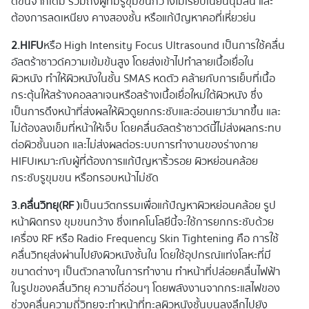
ดีขึ้นจากเดิม รวมถึงผู้ที่มีรูขุมขนกว้างไม่เรียบเนียนนุ่มลื่น และ
ต้องการลดเหนียง คางสองชั้น หรือแก้ปัญหาคอที่เหี่ยวย่น
2.HIFU
หรือ High Intensity Focus Ultrasound เป็นการใช้คลื่น
อัลตร้าซาวด์ความเข้มข้นสูง โดยส่งเข้าไปทำลายเนื้อเยื่อใน
ผิวหนัง ทำให้ผิวหนังในชั้น SMAS หดตัว คล้ายกับการเย็บที่เนื้อ
กระตุ้นให้สร้างคอลลาเจนหรือสร้างเนื้อเยื่อใหม่ใต้ผิวหนัง ซึ่ง
เป็นการดึงหน้าที่ส่งผลให้ผิวดูยกกระชับและอ่อนเยาว์มากขึ้น และ
ไม่ต้องลงเข็มที่หน้าให้เจ็บ โดยคลื่นอัลตร้าซาวด์นี้ไม่ส่งผลกระทบ
ต่อผิวชั้นนอก และไม่ส่งผลต่อระบบการทำงานของร่างกาย
HIFUเหมาะกับผู้ที่ต้องการแก้ปัญหาริ้วรอย ผิวหย่อนคล้อย
กระชับรูขุมขน หรือกรอบหน้าไม่ชัด
3.คลื่นวิทยุ(RF )
เป็นนวัตกรรมเพื่อแก้ปัญหาผิวหย่อนคล้อย รูป
หน้าผิดทรง ขุมขนกว้าง ซึ่งเทคโนโลยีนี้จะใช้การยกกระชับด้วย
เครื่อง RF หรือ Radio Frequency Skin Tightening คือ การใช้
คลื่นวิทยุส่งผ่านไปยังผิวหนังชั้นใน โดยใช้อุปกรณ์แท่งโลหะที่มี
ขนาดต่างๆ เป็นตัวกลางในการทำงาน ทำหน้าที่ปล่อยคลื่นไฟฟ้า
ในรูปของคลื่นวิทยุ ความถี่อ่อนๆ โดยพลังงานจากกระแสไฟของ
ช่วงคลื่นความถี่วิทยุจะทำหน้าที่ทะลุผิวหนังชั้นบนลงลึกไปยัง