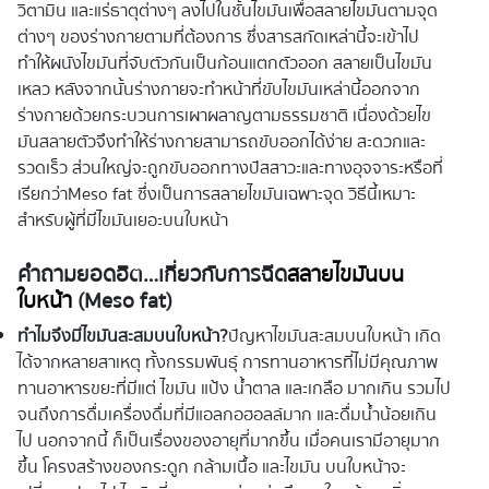
วิตามิน และแร่ธาตุต่างๆ ลงไปในชั้นไขมันเพื่อสลายไขมันตามจุด
ต่างๆ ของร่างกายตามที่ต้องการ ซึ่งสารสกัดเหล่านี้จะเข้าไป
ทำให้ผนังไขมันที่จับตัวกันเป็นก้อนแตกตัวออก สลายเป็นไขมัน
เหลว หลังจากนั้นร่างกายจะทำหน้าที่ขับไขมันเหล่านี้ออกจาก
ร่างกายด้วยกระบวนการเผาผลาญตามธรรมชาติ เนื่องด้วยไข
มันสลายตัวจึงทำให้ร่างกายสามารถขับออกได้ง่าย สะดวกและ
รวดเร็ว ส่วนใหญ่จะถูกขับออกทางปัสสาวะและทางอุจจาระหรือที่
เรียกว่าMeso fat ซึ่งเป็นการสลายไขมันเฉพาะจุด วิธีนี้เหมาะ
สำหรับผู้ที่มีไขมันเยอะบนใบหน้า
คำถามยอดฮิต…เกี่ยวกับการฉีด
สลายไขมันบน
ใบหน้า
(Meso fat)
ทำไมจึงมีไขมันสะสมบนใบหน้า?
ปัญหาไขมันสะสมบนใบหน้า เกิด
ได้จากหลายสาเหตุ ทั้งกรรมพันธุ์ การทานอาหารที่ไม่มีคุณภาพ
ทานอาหารขยะที่มีแต่ ไขมัน แป้ง น้ำตาล และเกลือ มากเกิน รวมไป
จนถึงการดื่มเครื่องดื่มที่มีแอลกอฮอลล์มาก และดื่มน้ำน้อยเกิน
ไป นอกจากนี้ ก็เป็นเรื่องของอายุที่มากขึ้น เมื่อคนเรามีอายุมาก
ขึ้น โครงสร้างของกระดูก กล้ามเนื้อ และไขมัน บนใบหน้าจะ