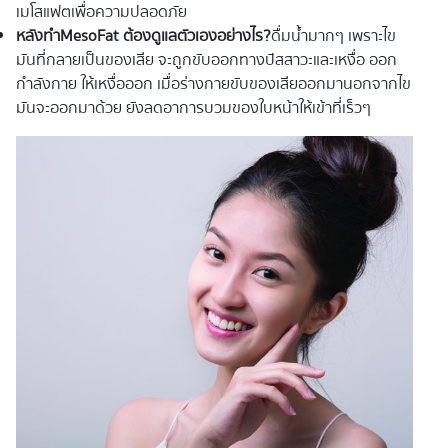
เมโสแฟตเพื่อความปลอดภัย
หลังทำMesoFat ต้องดูแลตัวเองอย่างไร?
ดื่มน้ำมากๆ เพราะไข
มันที่กลายเป็นของเสีย จะถูกขับออกทางปัสสาวะและเหงื่อ ออก
กำลังกาย ให้เหงื่อออก เมื่อร่างกายขับของเสียออกมานอกจากไข
มันจะออกมาด้วย ยังลดอาการบวมของใบหน้าให้เข้าที่เร็วๆ