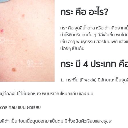
กระ คือ อะไร?
กระ คือ จุดสีน้ำตาล หรือ ดำ เกิดจา
ทำให้ผิวบริเวณนั้น ๆ มีสีเข้มขึ้น พบไ
เช่น อายุ พันธุกรรม ฮอร์โมนเพศ แสง
บ่อยๆ เป็นต้น
กระ มี 4 ประเภท คื
1. กระตื้น (Freckle) มีลักษณะเป็นจุ
อยู่ลึกลงไปใต้ชั้นผิวหนัง พบบริเวณโหนกแก้ม และขมับ
ำตาล กลม แบน ผิวเรียบ
อสีดำ เป็นก้อนเนื้อนูนออกมาเป็นตุ่ม มีทั้งชนิดผิวเรียบและขรุขระ