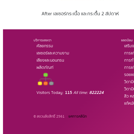
After เลเซอร์กระเนื้อ และกระตื้น 2 สัปดาห์
บริการของเรา
ยอดนิยม
ศัลยกรรม
เสริมจ
เลเซอร์และความงาม
การแก
เสียงและนอนกรน
การทำ
ผลิตภัณท์
การแก
รอยแ
วิตาม
วิตาม
Visitors Today:
115
All time:
822224
สิว หล
แก้หน
© สงวนลิขสิทธิ์ 2561
ยศการคลินิก