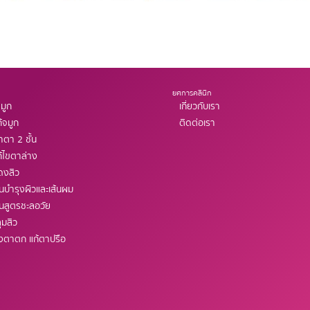
ยศการคลินิก
มูก
เกี่ยวกับเรา
้จมูก
ติดต่อเรา
ตา 2 ชั้น
้ไขตาล่าง
ดงสิว
ินบำรุงผิวและเส้นผม
ินสูตรชะลอวัย
ุมสิว
ังตาตก แก้ตาปรือ