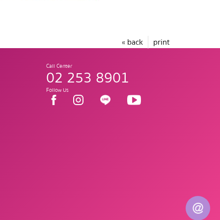
« back
print
Call Center
02 253 8901
Follow Us